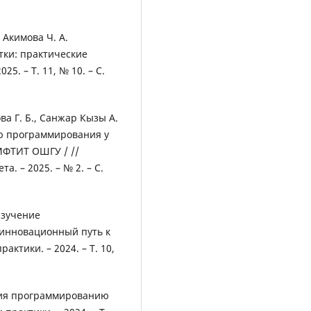
 Акимова Ч. А.
тки: практические
5. – Т. 11, № 10. – С.
ва Г. Б., Санжар Кызы А.
ю программирования у
МФТИТ ОШГУ / //
. – 2025. – № 2. – С.
 Изучение
 инновационный путь к
ктики. – 2024. – Т. 10,
ения программированию