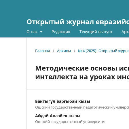
Открытый журнал евразийс
О нас
Редакция
Текущий выпуск
Арх
Главная
/
Архивы
/
№ 4 (2025): Открытый журн
Методические основы ис
интеллекта на уроках ин
Бактыгүл Баргыбай кызы
Ошский государственный педагогический универс
Айдай Авазбек кызы
Ошский государственный университет