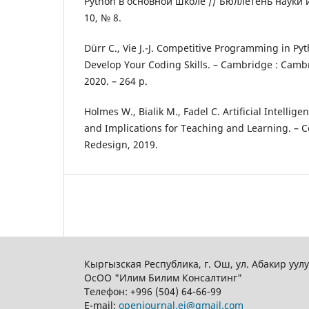
Python в основной школе // Бюллетень науки и 
10, № 8.
Dürr C., Vie J.-J. Competitive Programming in Py
Develop Your Coding Skills. – Cambridge : Cambr
2020. – 264 p.
Holmes W., Bialik M., Fadel C. Artificial Intellig
and Implications for Teaching and Learning. – C
Redesign, 2019.
Кыргызская Республика, г. Ош, ул. Абакир уул
ОсОО "Илим Билим Консалтинг"
Телефон:
+996 (504) 64-66-99
E-mail:
openjournal.ei@gmail.com