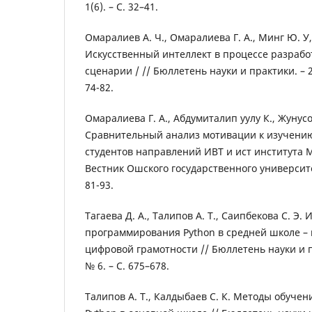
1(6). – С. 32–41.
Омаралиев А. Ч., Омаралиева Г. А., Минг Ю. У,
Искусственный интеллект в процессе разрабо
сценарии / // Бюллетень науки и практики. – 202
74-82.
Омаралиева Г. А., Абдумиталип уулу К., Жунусо
Сравнительный анализ мотивации к изучени
студентов направлений ИВТ и ист института 
Вестник Ошского государственного университета
81-93.
Тагаева Д. А., Талипов А. Т., Саипбекова С. Э.
программирования Python в средней школе –
цифровой грамотности // Бюллетень науки и пра
№ 6. – С. 675–678.
Талипов А. Т., Калдыбаев С. К. Методы обуч