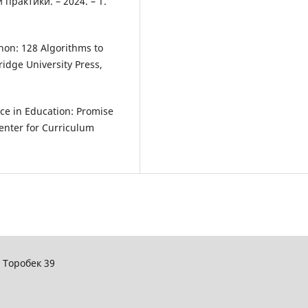
практики. – 2024. – Т.
thon: 128 Algorithms to
idge University Press,
ence in Education: Promise
enter for Curriculum
у Торобек 39