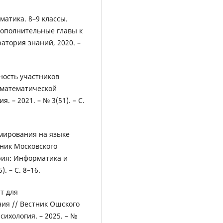
рматика. 8–9 классы.
Дополнительные главы к
атория знаний, 2020. –
ность участников
 математической
 – 2021. – № 3(51). – С.
ммирования на языке
тник Московского
рия: Информатика и
. – С. 8–16.
т для
ия // Вестник Ошского
сихология. – 2025. – №