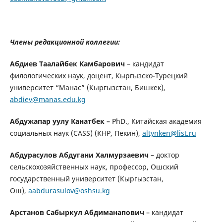
Члены редакционной коллегии:
Абдиев Таалайбек Камбарович
– кандидат
филологических наук, доцент, Кыргызско-Турецкий
университет “Манас” (Кыргызстан, Бишкек),
abdiev@manas.edu.kg
Абдужапар уулу Канатбек
– PhD., Китайская академия
социальных наук (CASS) (КНР, Пекин),
altynken@list.ru
Абдурасулов Абдугани Халмурзаевич
– доктор
сельскохозяйственных наук, профессор, Ошский
государственный университет (Кыргызстан,
Ош),
aabdurasulov@oshsu.kg
Арстанов Сабыркул Абдиманапович
– кандидат