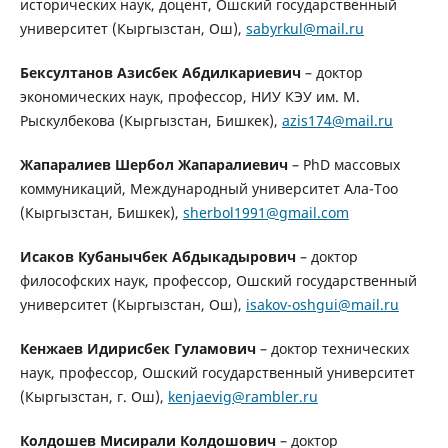
исторических наук, доцент, Ошский государственный
университет (Кыргызстан, Ош),
sabyrkul@mail.ru
Бексултанов Азисбек Абдилкариевич
– доктор
экономических наук, профессор, НИУ КЭУ им. М.
Рыскулбекова (Кыргызстан, Бишкек),
azis174@mail.ru
Жапаралиев Шербол Жапаралиевич
– PhD массовых
коммуникаций, Международный университет Ала-Тоо
(Кыргызстан, Бишкек),
sherbol1991@gmail.com
Исаков Кубанычбек Абдыкадырович
– доктор
философских наук, профессор, Ошский государственный
университет (Кыргызстан, Ош),
isakov-oshgui@mail.ru
Кенжаев Идирисбек Гуламович
– доктор технических
наук, профессор, Ошский государственный университет
(Кыргызстан, г. Ош),
kenjaevig@rambler.ru
Колдошев Мисирали Колдошович
– доктор