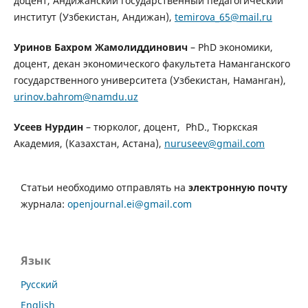
доцент, Андижанский государственный педагогический
институт (Узбекистан, Андижан),
temirova_65@mail.ru
Уринов Бахром Жамолиддинович
– PhD экономики,
доцент, декан экономического факультета Наманганского
государственного университета (Узбекистан, Наманган),
urinov.bahrom@namdu.uz
Усеев Нурдин
– тюрколог, доцент, PhD., Тюркская
Академия, (Казахстан, Астана),
nuruseev@gmail.com
Статьи необходимо отправлять на
электронную почту
журнала:
openjournal.ei@gmail.com
Язык
Русский
English