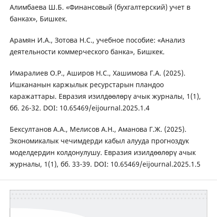
Алимбаева Ш.Б. «Финансовый (бухгалтерский) учет в
банках», Бишкек.
Арамян И.А., Зотова Н.С., учебное пособие: «Анализ
деятельности коммерческого банка», Бишкек.
Имаралиев О.Р., Аширов Н.С., Хашимова Г.А. (2025).
Ишкананын каржылык ресурстарын пландоо
каражаттары. Евразия изилдөөлөрү ачык журналы, 1(1),
бб. 26-32. DOI: 10.65469/eijournal.2025.1.4
Бексултанов А.А., Мелисов А.Н., Аманова Г.Ж. (2025).
Экономикалык чечимдерди кабыл алууда прогноздук
моделдердин колдонулушу. Евразия изилдөөлөрү ачык
журналы, 1(1), бб. 33-39. DOI: 10.65469/eijournal.2025.1.5