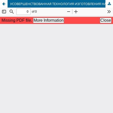
УСОВЕРШЕНСТВОВАННАЯ ТЕХНОЛОГИЯ ИЗГОТОВЛЕНИЯ НАСТОЙКИ ИЗ КОРНЯ CITRULLUS COLOCYNTHIS (АРАВАНСКИЙ РАЙОН, ОШСКАЯ ОБЛАСТЬ, КЫРГЫЗСТАН)